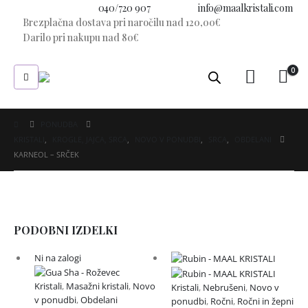
Imate vprašanje?
040/720 907
E-pošta:
info@maalkristali.com
Brezplačna dostava pri naročilu nad 120,00€
Darilo pri nakupu nad 80€
0
PONUDBA
KRISTALI
,
KROGLE, JAJCA, SRCA
,
NOVO V PONUDBI
,
SRCA
,
OBDELANI
KARNEOL – SRČEK
PODOBNI IZDELKI
Ni na zalogi
Kristali
,
Masažni kristali
,
Novo
Kristali
,
Nebrušeni
,
Novo v
v ponudbi
,
Obdelani
ponudbi
,
Ročni
,
Ročni in žepni