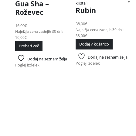
Gua Sha –
kristali
Rubin
Roževec
38,00
€
16,00
€
Najnižja cena zadnjih 30 dni:
Najnižja cena zadnjih 30 dni:
38,00
€
16,00
€
Dodaj v košarico
Preberi več
Dodaj na seznam želja
Dodaj na seznam želja
Poglej izdelek
Poglej izdelek