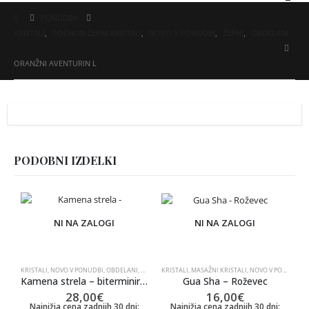
PONUDBA
KRISTALI
,
ROČNI IN ŽEPNI KRISTALI
,
NOVO V PONUDBI
,
ŽEPNI
,
OBDELANI
ORANŽNI AVENTURIN L
PODOBNI IZDELKI
NI NA ZALOGI
NI NA ZALOGI
KRISTALI
,
NOVO V PONUDBI
,
OBDELANI
,
ROČNI
,
KRISTALI
ROČNI IN ŽEPNI KRISTALI
,
MASAŽNI KRISTALI
,
NOVO V PONUDBI
,
Kamena strela – biterminirana
Gua Sha – Roževec
28,00
€
16,00
€
Najnižja cena zadnjih 30 dni:
Najnižja cena zadnjih 30 dni: