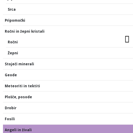
Srca
Pripomočki
Ročni in žepni kristali
Ročni
Žepni
Stoječi minerali
Geode
Meteoriti in tektiti
Plošče, posode
Drobir
Fosili
Angeli in živali