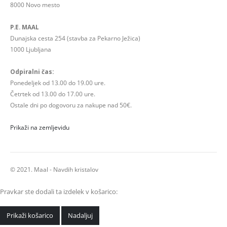
8000 Novo mesto
P.E. MAAL
Dunajska cesta 254 (stavba za Pekarno Ježica)
1000 Ljubljana
Odpiralni čas:
Ponedeljek od 13.00 do 19.00 ure.
Četrtek od 13.00 do 17.00 ure.
Ostale dni po dogovoru za nakupe nad 50€.
Prikaži na zemljevidu
© 2021. Maal - Navdih kristalov
Pravkar ste dodali ta izdelek v košarico:
Prikaži košarico
Nadaljuj