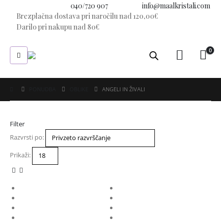
Imate vprašanje?
040/720 907
E-pošta:
info@maalkristali.com
Brezplačna dostava pri naročilu nad 120,00€
Darilo pri nakupu nad 80€
0
PONUDBA
OBLIKE
ANGELI IN ŽIVALI
Filter
Razvrsti po:
Prikaži: