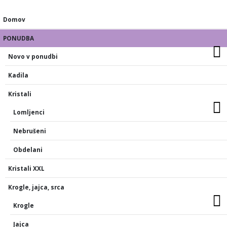
Domov
PONUDBA
Novo v ponudbi
Kadila
Kristali
Lomljenci
Nebrušeni
Obdelani
Kristali XXL
Krogle, jajca, srca
Krogle
Jajca