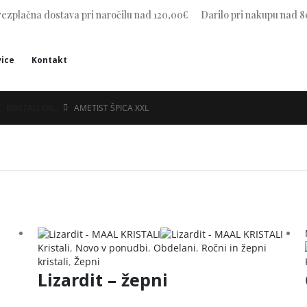
ezplačna dostava pri naročilu nad 120,00€
Darilo pri nakupu nad 8
ice
Kontakt
,
KRISTALI XXL
AMETIST ŠPICA XXL
Kristali
,
Novo v ponudbi
,
Obdelani
,
Ročni in žepni
kristali
,
Žepni
Lizardit – žepni