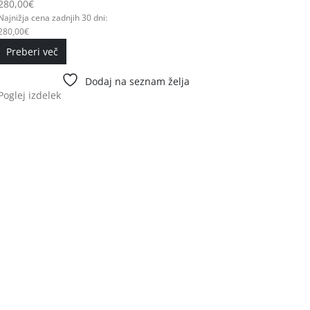
280,00
€
Najnižja cena zadnjih 30 dni:
280,00
€
Preberi več
Dodaj na seznam želja
Poglej izdelek