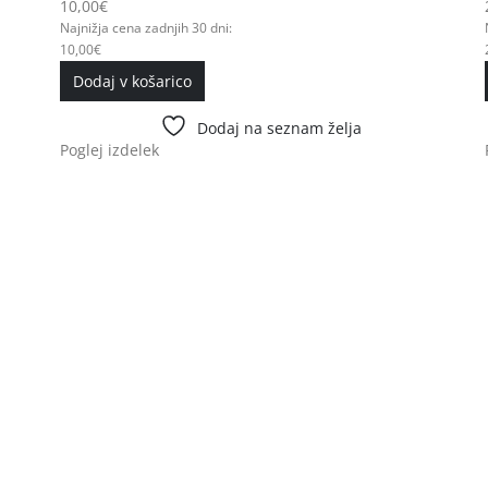
10,00
€
Najnižja cena zadnjih 30 dni:
10,00
€
Dodaj v košarico
Dodaj na seznam želja
Poglej izdelek