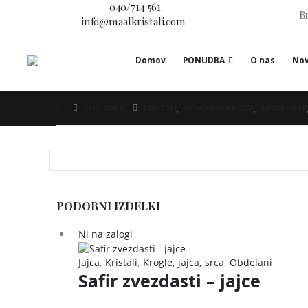
Imate vprašanje?
040/714 561
Br
E-pošta:
info@maalkristali.com
Domov
PONUDBA
O nas
Nov
PONUDBA
KRISTALI
,
NOVO V PONUDBI
,
NEBRUŠENI
PODOBNI IZDELKI
Ni na zalogi
Jajca
,
Kristali
,
Krogle, jajca, srca
,
Obdelani
Safir zvezdasti – jajce