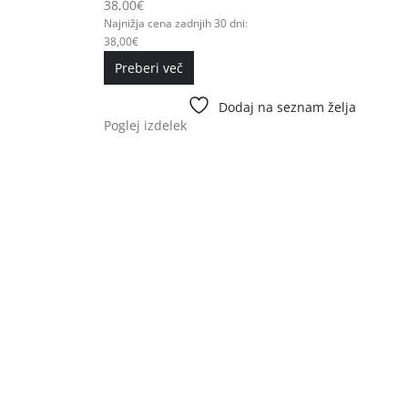
38,00
€
Najnižja cena zadnjih 30 dni:
38,00
€
Preberi več
Dodaj na seznam želja
Poglej izdelek