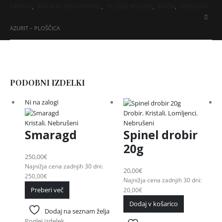
KRISTALI
,
ROČNI IN ŽEPNI KRISTALI
,
PLOŠČE, POSODE
,
ROČNI
,
OBDELANI
AZURIT – PLOŠČICA
PODOBNI IZDELKI
Ni na zalogi
Drobir
,
Kristali
,
Lomljenci
,
Kristali
,
Nebrušeni
Nebrušeni
Smaragd
Spinel drobir
20g
250,00
€
Najnižja cena zadnjih 30 dni:
20,00
€
250,00
€
Najnižja cena zadnjih 30 dni:
Preberi več
20,00
€
Dodaj v košarico
Dodaj na seznam želja
Poglej izdelek