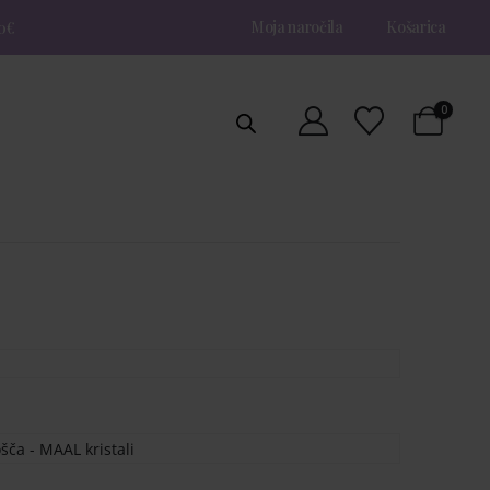
Moja naročila
Košarica
0€
0