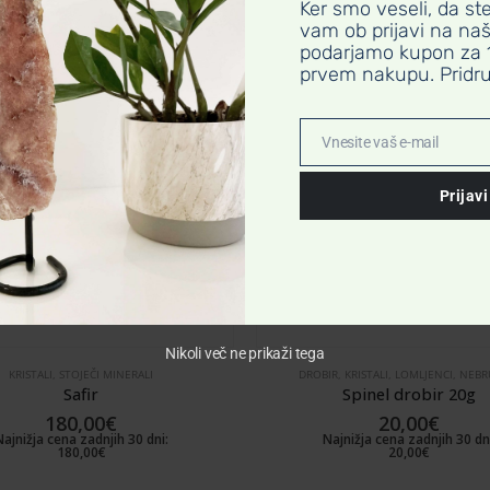
Ker smo veseli, da ste
0,014 kg
vam ob prijavi na na
podarjamo kupon za 
3,3 × 2,9 cm
prvem nakupu. Pridru
AHAT
Vnesite vaš e-mail
Email
Prijavi
NI NA ZALOG
Nikoli več ne prikaži tega
DROBIR
,
KRISTALI
,
LOMLJENCI
,
NEBRUŠENI
KRISTALI
,
NEBRUŠENI
,
STOJE
Spinel drobir 20g
Fluorit
20,00
€
115,00
€
Najnižja cena zadnjih 30 dni:
Najnižja cena zadnjih
20,00
€
115,00
€