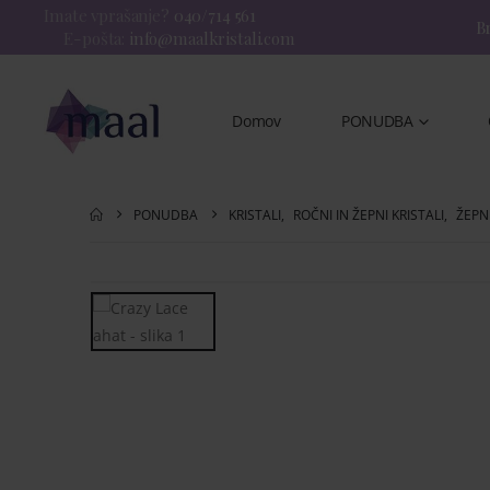
Imate vprašanje?
040/714 561
Br
E-pošta:
info@maalkristali.com
Domov
PONUDBA
PONUDBA
KRISTALI
,
ROČNI IN ŽEPNI KRISTALI
,
ŽEPN