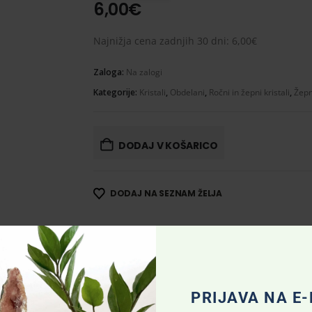
6,00
€
Najnižja cena zadnjih 30 dni:
6,00
€
Zaloga:
Na zalogi
Kategorije:
Kristali
,
Obdelani
,
Ročni in žepni kristali
,
Žepn
DODAJ V KOŠARICO
DODAJ NA SEZNAM ŽELJA
PRIJAVA NA E