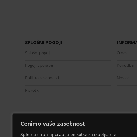
SPLOŠNI POGOJI
INFORMA
Splošni pogoji
O nas
Pogoji uporabe
Ponudba
Politika zasebnosti
Novice
Piškotki
Cenimo vašo zasebnost
Spletna stran uporablja piškotke za izboljšanje