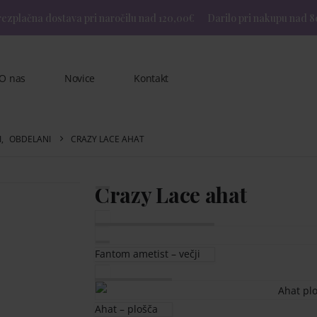
ezplačna dostava pri naročilu nad 120,00€
Darilo pri nakupu nad 8
O nas
Novice
Kontakt
I
,
OBDELANI
CRAZY LACE AHAT
Crazy Lace ahat
Fantom ametist – večji
Ahat – plošča