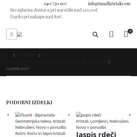
Imate vprašanje?
040/720 907
E-pošta:
info@maalkristali.com
Brezplačna dostava pri naročilu nad 120,00€
Darilo pri nakupu nad 80€
0
PONUDBA
KRISTALI
,
STOJEČI MINERALI
,
NOVO V PONUDBI
,
OBDELANI
FLOWER AHAT
PODOBNI IZDELKI
Geometrijska telesa
,
Kristali
,
Kristali
,
Lomljenci
,
Nebrušeni
,
Nebrušeni
,
Novo v ponudbi
,
Novo v ponudbi
Jaspis rdeči
Ročni
,
Ročni in žepni kristali