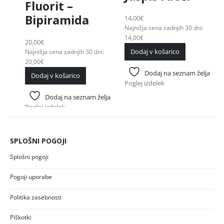
Fluorit –
Bipiramida
14,00
€
Najnižja cena zadnjih 30 dni:
14,00
€
20,00
€
Dodaj v košarico
Najnižja cena zadnjih 30 dni:
20,00
€
Dodaj na seznam želja
Dodaj v košarico
Poglej izdelek
Dodaj na seznam želja
Poglej izdelek
SPLOŠNI POGOJI
Splošni pogoji
Pogoji uporabe
Politika zasebnosti
Piškotki