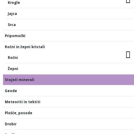
Krogle
Jajca
Srca
Pripomočki
Ročni in žepni kristali
Ročni
Žepni
Stoječi minerali
Geode
Meteoriti in tektiti
Plošče, posode
Drobir