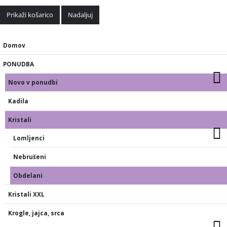
Prikaži košarico
Nadaljuj
Domov
PONUDBA
Novo v ponudbi
Kadila
Kristali
Lomljenci
Nebrušeni
Obdelani
Kristali XXL
Krogle, jajca, srca