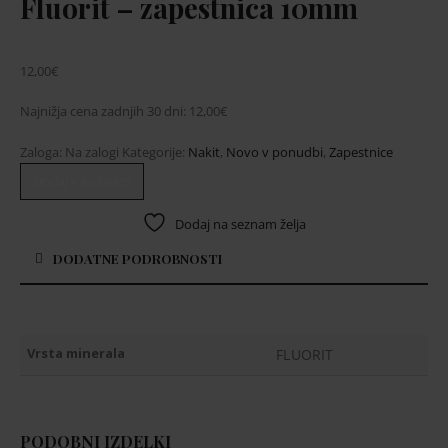
Fluorit – zapestnica 10mm
12,00
€
Najnižja cena zadnjih 30 dni:
12,00
€
Zaloga:
Na zalogi
Kategorije:
Nakit
,
Novo v ponudbi
,
Zapestnice
Dodaj v košarico
Dodaj na seznam želja
DODATNE PODROBNOSTI
Vrsta minerala
FLUORIT
PODOBNI IZDELKI