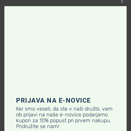
Close
this
modu
Nakit
,
Novo v ponudbi
,
Nakit
,
Novo v ponudbi
,
Zapestnice
Zapestnice
Ametist –
Safir –
zapestnica
zapestnica
16,00
€
29,00
€
Najnižja cena zadnjih 30 dni:
Najnižja cena zadnjih 30 dni:
16,00
€
29,00
€
Dodaj v košarico
Dodaj v košarico
Dodaj na seznam želja
Dodaj na seznam želja
PRIJAVA NA E-NOVICE
Poglej izdelek
Poglej izdelek
Ker smo veseli, da ste v naši družbi, vam
ob prijavi na naše e-novice podarjamo
kupon za 10% popust pri prvem nakupu.
Pridružite se nam!
SPLOŠNI POGOJI