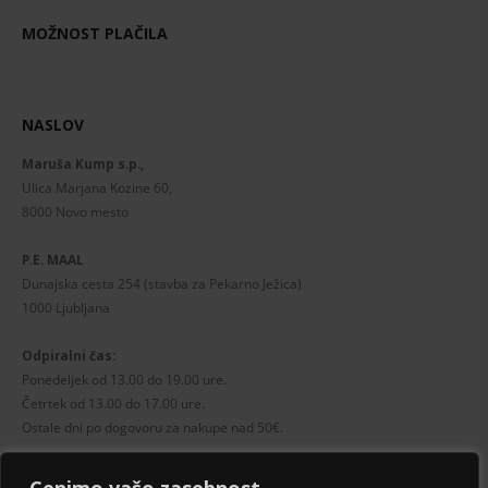
MOŽNOST PLAČILA
NASLOV
Maruša Kump s.p.,
Ulica Marjana Kozine 60,
8000 Novo mesto
P.E. MAAL
Dunajska cesta 254 (stavba za Pekarno Ježica)
1000 Ljubljana
Odpiralni čas:
Ponedeljek od 13.00 do 19.00 ure.
Četrtek od 13.00 do 17.00 ure.
Ostale dni po dogovoru za nakupe nad 50€.
Prikaži na zemljevidu