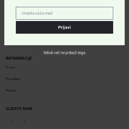
Splošni pogoji
Vnesite vaš e-mail
Email
Pogoji uporabe
Prijavi
Politika zasebnosti
Piškotki
Nikoli več ne prikaži tega
INFORMACIJE
O nas
Ponudba
Novice
SLEDITE NAM