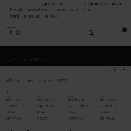
Imate vprašanje?
040/720 907
E-pošta:
info@maalkristali.com
Brezplačna dostava pri naročilu nad 120,00€
Darilo pri nakupu nad 80€
0
PONUDBA
NAKIT
,
ZAPESTNICE
,
NOVO V PONUDBI
FLUORIT – ZAPESTNICA 10MM