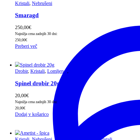
Kristali
,
Nebrušeni
Smaragd
250,00
€
Najnižja cena zadnjih 30 dni:
250,00
€
Preberi več
Drobir
,
Kristali
,
Lomljenci
,
Nebrušeni
Spinel drobir 20g
20,00
€
Najnižja cena zadnjih 30 dni:
20,00
€
Dodaj v košarico
Kristali
,
Nebrušeni
,
Ročni
,
Ročni in žepni kristali