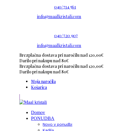
Imate vprašanje?
040/714 561
E-pošta:
info@maalkristali.com
Imate vprašanje?
040/720 907
E-pošta:
info@maalkristali.com
Brezplačna dostava pri naročilu nad 120,00€
Darilo pri nakupu nad 80€
Brezplačna dostava pri naročilu nad 120,00€
Darilo pri nakupu nad 80€
Moja naročila
Košarica
Domov
PONUDBA
Novo v ponudbi
Kadila