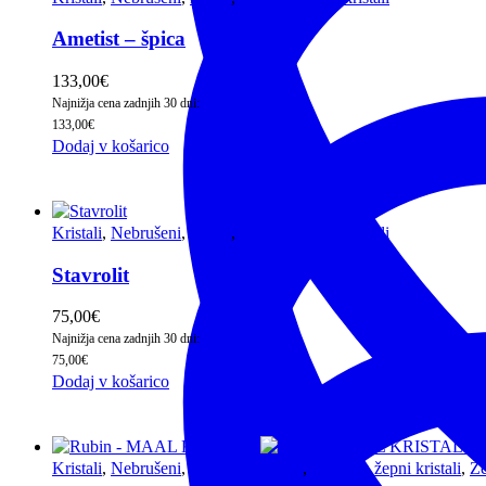
Ametist – špica
133,00
€
Najnižja cena zadnjih 30 dni:
133,00
€
Dodaj v košarico
Kristali
,
Nebrušeni
,
Ročni
,
Ročni in žepni kristali
Stavrolit
75,00
€
Najnižja cena zadnjih 30 dni:
75,00
€
Dodaj v košarico
Kristali
,
Nebrušeni
,
Novo v ponudbi
,
Ročni in žepni kristali
,
Že