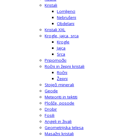
Kristali
Lomljenci
Nebrušeni
Obdelani
Kristali XXL
Krogle, jajca, srca
Krogle
Jajca
Srca
Pripomočki
Ročni in žepni kristali
Ročni
Žepni
Stoječi minerali
Geode
Meteoriti in tektiti
Plošče, posode
Drobir
Fosili
Angeli in živali
Geometrijska telesa
Masažni kristali