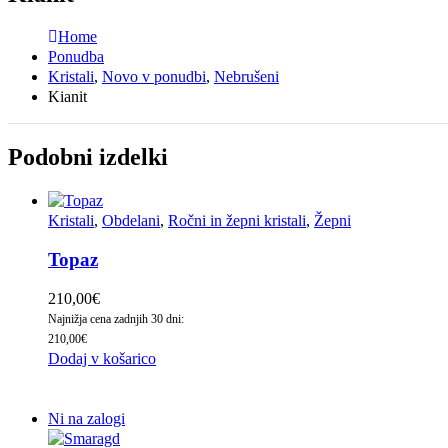
Home
Ponudba
Kristali
,
Novo v ponudbi
,
Nebrušeni
Kianit
Podobni izdelki
Kristali
,
Obdelani
,
Ročni in žepni kristali
,
Žepni
Topaz
210,00
€
Najnižja cena zadnjih 30 dni:
210,00
€
Dodaj v košarico
Ni na zalogi