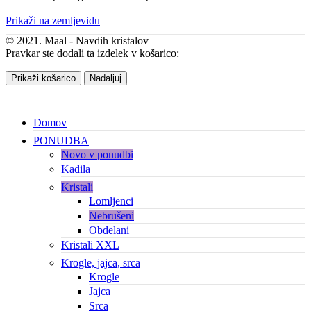
Prikaži na zemljevidu
© 2021. Maal - Navdih kristalov
Pravkar ste dodali ta izdelek v košarico:
Prikaži košarico
Nadaljuj
Domov
PONUDBA
Novo v ponudbi
Kadila
Kristali
Lomljenci
Nebrušeni
Obdelani
Kristali XXL
Krogle, jajca, srca
Krogle
Jajca
Srca