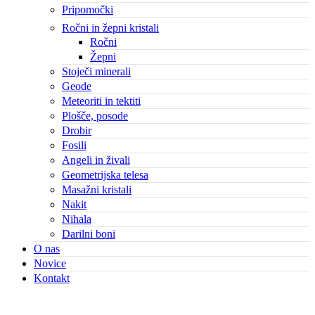
Pripomočki
Ročni in žepni kristali
Ročni
Žepni
Stoječi minerali
Geode
Meteoriti in tektiti
Plošče, posode
Drobir
Fosili
Angeli in živali
Geometrijska telesa
Masažni kristali
Nakit
Nihala
Darilni boni
O nas
Novice
Kontakt
Close
this