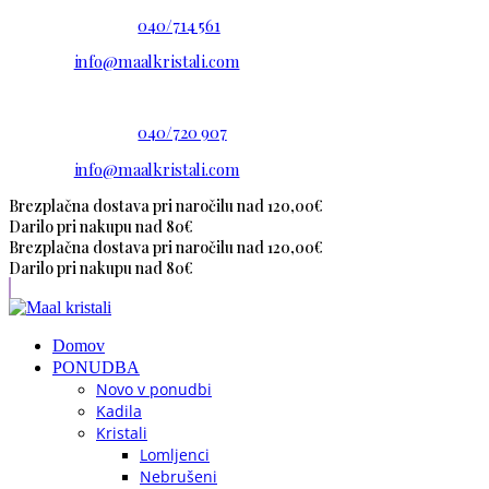
Imate vprašanje?
040/714 561
E-pošta:
info@maalkristali.com
Imate vprašanje?
040/720 907
E-pošta:
info@maalkristali.com
Brezplačna dostava pri naročilu nad 120,00€
Darilo pri nakupu nad 80€
Brezplačna dostava pri naročilu nad 120,00€
Darilo pri nakupu nad 80€
Domov
PONUDBA
Novo v ponudbi
Kadila
Kristali
Lomljenci
Nebrušeni