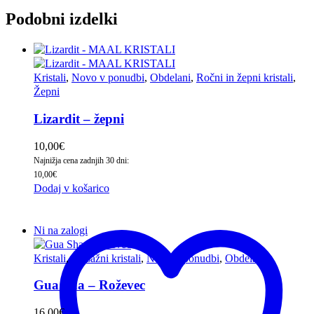
Podobni izdelki
Kristali
,
Novo v ponudbi
,
Obdelani
,
Ročni in žepni kristali
,
Žepni
Lizardit – žepni
10,00
€
Najnižja cena zadnjih 30 dni:
10,00
€
Dodaj v košarico
Ni na zalogi
Kristali
,
Masažni kristali
,
Novo v ponudbi
,
Obdelani
Gua Sha – Roževec
16,00
€