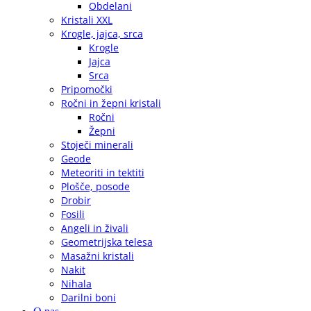
Obdelani
Kristali XXL
Krogle, jajca, srca
Krogle
Jajca
Srca
Pripomočki
Ročni in žepni kristali
Ročni
Žepni
Stoječi minerali
Geode
Meteoriti in tektiti
Plošče, posode
Drobir
Fosili
Angeli in živali
Geometrijska telesa
Masažni kristali
Nakit
Nihala
Darilni boni