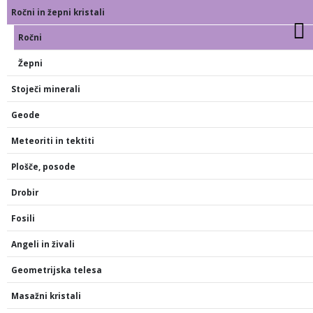
Ročni in žepni kristali
Ročni
Žepni
Stoječi minerali
Geode
Meteoriti in tektiti
Plošče, posode
Drobir
Fosili
Angeli in živali
Geometrijska telesa
Masažni kristali