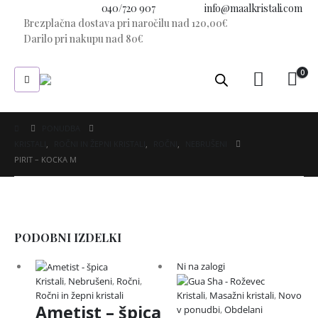
Imate vprašanje?
040/720 907
E-pošta:
info@maalkristali.com
Brezplačna dostava pri naročilu nad 120,00€
Darilo pri nakupu nad 80€
0
PONUDBA
KRISTALI
,
ROČNI IN ŽEPNI KRISTALI
,
ROČNI
,
NEBRUŠENI
PIRIT – KOCKA M
PODOBNI IZDELKI
Ni na zalogi
Kristali
,
Nebrušeni
,
Ročni
,
Ročni in žepni kristali
Kristali
,
Masažni kristali
,
Novo
Ametist – špica
v ponudbi
,
Obdelani