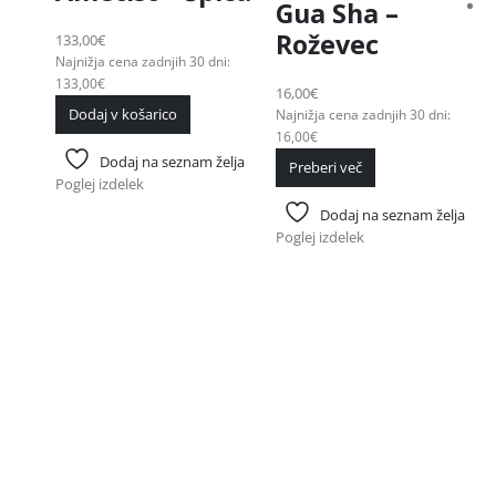
Gua Sha –
Roževec
133,00
€
Najnižja cena zadnjih 30 dni:
133,00
€
16,00
€
Dodaj v košarico
Najnižja cena zadnjih 30 dni:
16,00
€
Dodaj na seznam želja
Preberi več
Poglej izdelek
Dodaj na seznam želja
Poglej izdelek