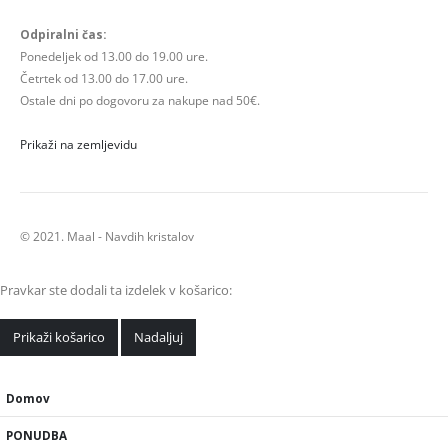
Odpiralni čas:
Ponedeljek od 13.00 do 19.00 ure.
Četrtek od 13.00 do 17.00 ure.
Ostale dni po dogovoru za nakupe nad 50€.
Prikaži na zemljevidu
© 2021. Maal - Navdih kristalov
Pravkar ste dodali ta izdelek v košarico:
Prikaži košarico
Nadaljuj
Domov
PONUDBA