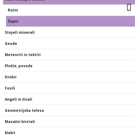
Ročni
Žepni
Stoječi minerali
Geode
Meteoriti in tektiti
Plošče, posode
Drobir
Fosili
Angeli in živali
Geometrijska telesa
Masažni kristali
Nakit