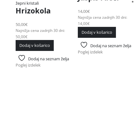
žepni kristali
Hrizokola
14,00
€
Najnižja cena zadnjih 30 dni:
14,00
€
50,00
€
Najnižja cena zadnjih 30 dni:
Dodaj v košarico
50,00
€
Dodaj v košarico
Dodaj na seznam želja
Poglej izdelek
Dodaj na seznam želja
Poglej izdelek