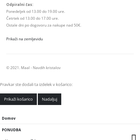
Odpiralni čas:
Ponedeljek od 13.00 do 19.00 ure.
Četrtek od 13.00 do 17.00 ure.
Ostale dni po dogovoru za nakupe nad 50€.
Prikaži na zemljevidu
© 2021. Maal - Navdih kristalov
Pravkar ste dodali ta izdelek v košarico:
Prikaži košarico
Nadaljuj
Domov
PONUDBA