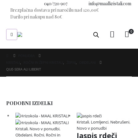
Imate vprašanje?
040/720 907
E-pošta:
info@maalkristali.com
Brezplačna dostava pri naročilu nad 120,00€
Darilo pri nakupu nad 80€
0
PONUDBA
KRISTALI
,
ROČNI IN ŽEPNI KRISTALI
,
ŽEPNI
,
OBDELANI
QUE-SERA ALI LIBERIT
PODOBNI IZDELKI
Kristali
,
Lomljenci
,
Nebrušeni
,
Novo v ponudbi
Kristali
,
Novo v ponudbi
,
Jaspis rdeči
Obdelani
,
Ročni
,
Ročni in