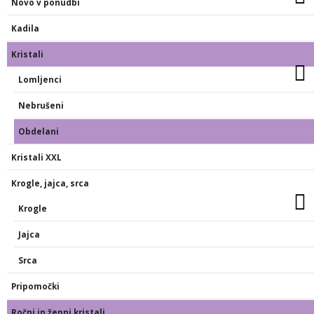
Novo v ponudbi
Kadila
Kristali
Lomljenci
Nebrušeni
Obdelani
Kristali XXL
Krogle, jajca, srca
Krogle
Jajca
Srca
Pripomočki
Ročni in žepni kristali