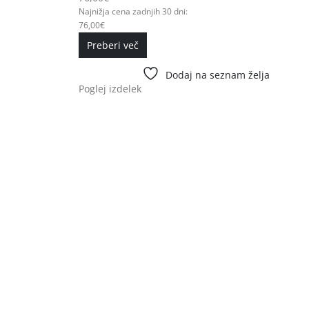
Najnižja cena zadnjih 30 dni:
76,00
€
Preberi več
Dodaj na seznam želja
Poglej izdelek