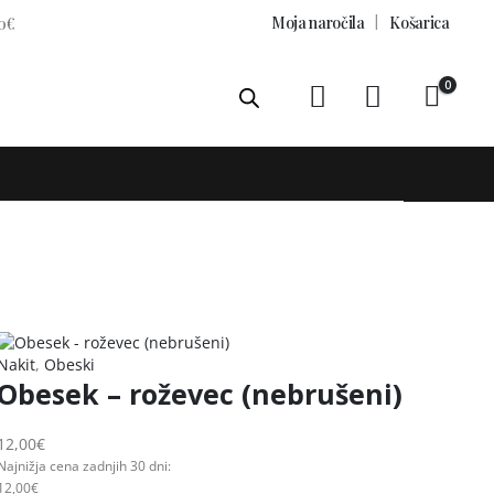
Moja naročila
Košarica
0€
0
Nakit
,
Obeski
Obesek – roževec (nebrušeni)
12,00
€
Najnižja cena zadnjih 30 dni:
12,00
€