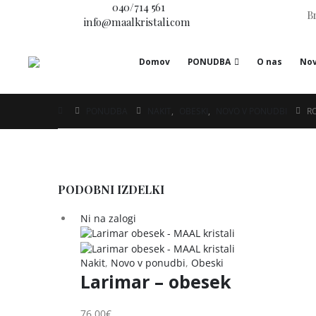
Imate vprašanje?
040/714 561
Br
E-pošta:
info@maalkristali.com
Domov
PONUDBA
O nas
Nov
PONUDBA
NAKIT
,
OBESKI
,
NOVO V PONUDBI
R
PODOBNI IZDELKI
Ni na zalogi
Nakit
,
Novo v ponudbi
,
Obeski
Larimar – obesek
76,00
€