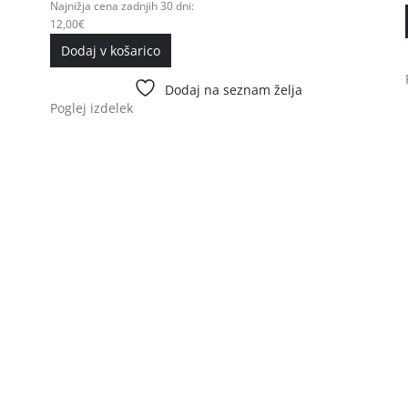
Najnižja cena zadnjih 30 dni:
12,00
€
Dodaj v košarico
Dodaj na seznam želja
Poglej izdelek