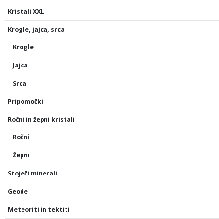
Kristali XXL
Krogle, jajca, srca
Krogle
Jajca
Srca
Pripomočki
Ročni in žepni kristali
Ročni
Žepni
Stoječi minerali
Geode
Meteoriti in tektiti