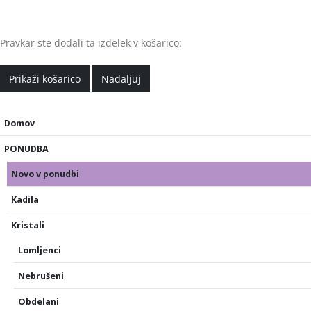
Pravkar ste dodali ta izdelek v košarico:
Prikaži košarico
Nadaljuj
Domov
PONUDBA
Novo v ponudbi
Kadila
Kristali
Lomljenci
Nebrušeni
Obdelani