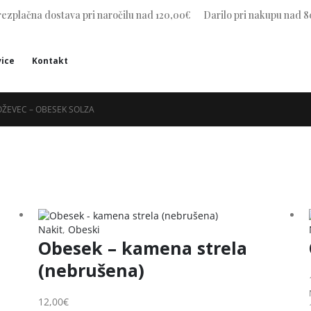
ezplačna dostava pri naročilu nad 120,00€
Darilo pri nakupu nad 8
ice
Kontakt
OŽEVEC – OBESEK SOLZA
Nakit
,
Obeski
Obesek – kamena strela
(nebrušena)
12,00
€