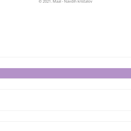
© 2021. Maal - Navdih kristalov