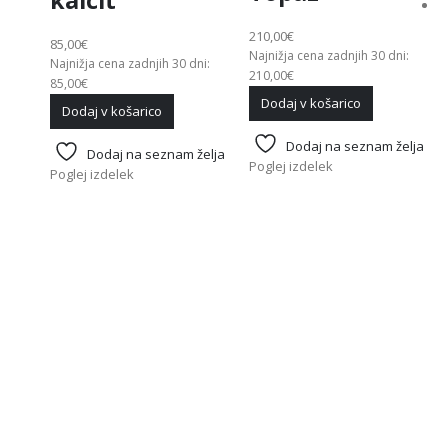
kalcit
210,00
€
85,00
€
Najnižja cena zadnjih 30 dni:
Najnižja cena zadnjih 30 dni:
210,00
€
85,00
€
Dodaj v košarico
Dodaj v košarico
Dodaj na seznam želja
Dodaj na seznam želja
Poglej izdelek
Poglej izdelek