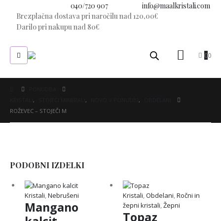
Imate vprašanje?
040/720 907
E-pošta:
info@maalkristali.com
Brezplačna dostava pri naročilu nad 120,00€
Darilo pri nakupu nad 80€
0
0
PONUDBA
KRISTALI
,
STOJEČI MINERALI
,
NOVO V PONUDBI
,
OBDELANI
ROŽEVEC – STOJEČI M
PODOBNI IZDELKI
Kristali
,
Nebrušeni
Kristali
,
Obdelani
,
Ročni in
Mangano
žepni kristali
,
Žepni
Topaz