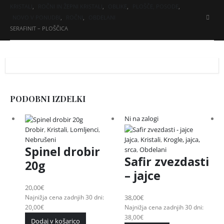
KRISTALI
,
ROČNI IN ŽEPNI KRISTALI
,
OBLIKE
,
PLOŠČE, POSODE
,
NOVO V PONUDBI
,
ROČNI
,
OBDELANI
SERAFINIT – PLOŠČICA
PODOBNI IZDELKI
Ni na zalogi
Drobir
,
Kristali
,
Lomljenci
,
Nebrušeni
Jajca
,
Kristali
,
Krogle, jajca,
Spinel drobir
srca
,
Obdelani
Safir zvezdasti
20g
– jajce
20,00
€
Najnižja cena zadnjih 30 dni:
38,00
€
20,00
€
Najnižja cena zadnjih 30 dni:
38,00
€
Dodaj v košarico